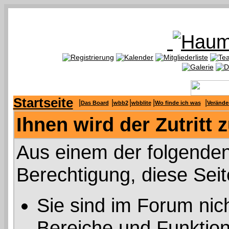
Startseite
|
|
|
|
|
Das Board
wbb2
wbblite
Wo finde ich was
Verände
Ihnen wird der Zutritt 
Aus einem der folgenden
Berechtigung, diese Seit
Sie sind im Forum nic
Bereiche und Funktion