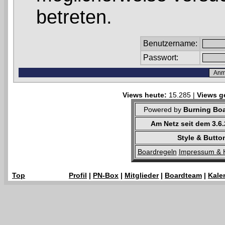
betreten.
Benutzername:
Passwort:
Views heute:
15.285 |
Views g
Powered by
Burning Boa
Am Netz seit dem 3.6
Style & Butto
Boardregeln
Impressum & 
Top
Profil
|
PN-Box
|
Mitglieder
|
Boardteam
|
Kale