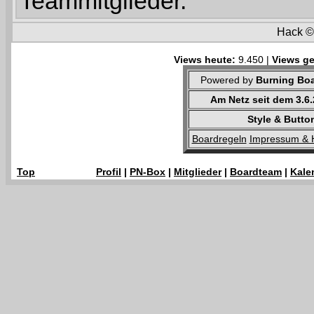
Teammitglieder.
Hack 
Views heute:
9.450 |
Views ge
Powered by
Burning Boa
Am Netz seit dem 3.6
Style & Butto
Boardregeln
Impressum & 
Top
Profil
|
PN-Box
|
Mitglieder
|
Boardteam
|
Kale