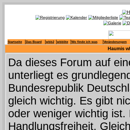
|
|
|
|
|
Startseite
Das Board
wbb2
wbblite
Wo finde ich was
Veränderungen
Haumis wb
Da dieses Forum auf ein
unterliegt es grundlege
Bundesrepublik Deutschla
gleich wichtig. Es gibt n
oder weniger wichtig is
Handlungsfreiheit, Glei