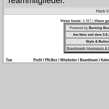
Teammitglieder.
Hack 
Views heute:
4.357 |
Views ge
Powered by
Burning Boa
Am Netz seit dem 3.6
Style & Butto
Boardregeln
Impressum & 
Top
Profil
|
PN-Box
|
Mitglieder
|
Boardteam
|
Kale