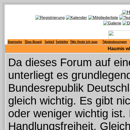
|
|
|
|
|
Startseite
Das Board
wbb2
wbblite
Wo finde ich was
Veränderungen
Haumis wb
Da dieses Forum auf ein
unterliegt es grundlege
Bundesrepublik Deutschla
gleich wichtig. Es gibt n
oder weniger wichtig is
Handlungsfreiheit, Glei