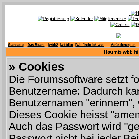
|
|
|
|
|
Startseite
Das Board
wbb2
wbblite
Wo finde ich was
Veränderungen
Haumis wbb hil
» Cookies
Die Forumssoftware setzt f
Benutzername: Dadurch kan
Benutzernamen "erinnern",
Dieses Cookie heisst "ame
Auch das Passwort wird "ge
Passwort nicht bei jeder Be