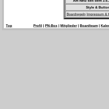
Am Netz seit dem 3.6
Style & Butto
Boardregeln
Impressum & 
Top
Profil
|
PN-Box
|
Mitglieder
|
Boardteam
|
Kale