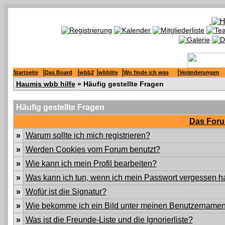
|
|
|
|
|
Startseite
Das Board
wbb2
wbblite
Wo finde ich was
Veränderungen
Haumis wbb hilfe
» Häufig gestellte Fragen
Häufig gestellte Fragen
Das Foru
»
Warum sollte ich mich registrieren?
»
Werden Cookies vom Forum benutzt?
»
Wie kann ich mein Profil bearbeiten?
»
Was kann ich tun, wenn ich mein Passwort vergessen 
»
Wofür ist die Signatur?
»
Wie bekomme ich ein Bild unter meinen Benutzername
»
Was ist die Freunde-Liste und die Ignorierliste?