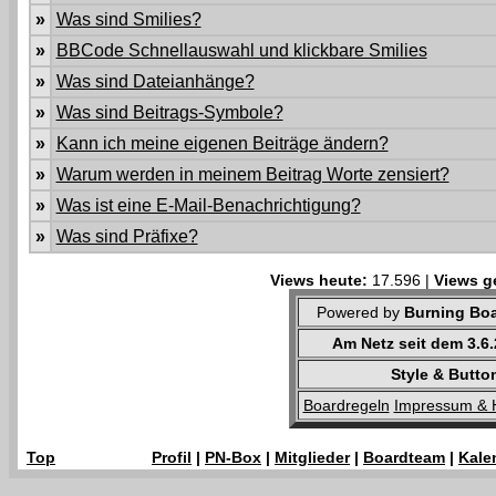
»
Was sind Smilies?
»
BBCode Schnellauswahl und klickbare Smilies
»
Was sind Dateianhänge?
»
Was sind Beitrags-Symbole?
»
Kann ich meine eigenen Beiträge ändern?
»
Warum werden in meinem Beitrag Worte zensiert?
»
Was ist eine E-Mail-Benachrichtigung?
»
Was sind Präfixe?
Views heute:
17.596 |
Views g
Powered by
Burning Boa
Am Netz seit dem 3.6
Style & Butto
Boardregeln
Impressum & 
Top
Profil
|
PN-Box
|
Mitglieder
|
Boardteam
|
Kale