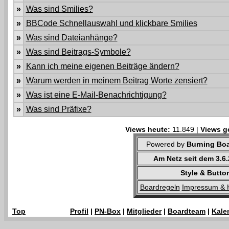
»
Was sind Smilies?
»
BBCode Schnellauswahl und klickbare Smilies
»
Was sind Dateianhänge?
»
Was sind Beitrags-Symbole?
»
Kann ich meine eigenen Beiträge ändern?
»
Warum werden in meinem Beitrag Worte zensiert?
»
Was ist eine E-Mail-Benachrichtigung?
»
Was sind Präfixe?
Views heute:
11.849 |
Views g
Powered by
Burning Boa
Am Netz seit dem 3.6
Style & Butto
Boardregeln
Impressum & 
Top
Profil
|
PN-Box
|
Mitglieder
|
Boardteam
|
Kale