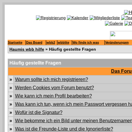
|
|
|
|
|
Startseite
Das Board
wbb2
wbblite
Wo finde ich was
Veränderungen
Haumis wbb hilfe
» Häufig gestellte Fragen
Häufig gestellte Fragen
Das Foru
»
Warum sollte ich mich registrieren?
»
Werden Cookies vom Forum benutzt?
»
Wie kann ich mein Profil bearbeiten?
»
Was kann ich tun, wenn ich mein Passwort vergessen 
»
Wofür ist die Signatur?
»
Wie bekomme ich ein Bild unter meinen Benutzername
»
Was ist die Freunde-Liste und die Ignorierliste?