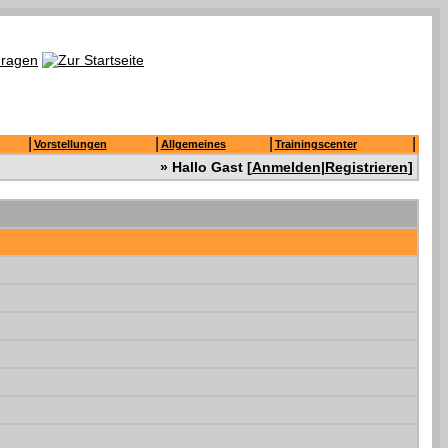
|
|
|
|
Vorstellungen
Allgemeines
Trainingscenter
» Hallo Gast [
Anmelden
|
Registrieren
]