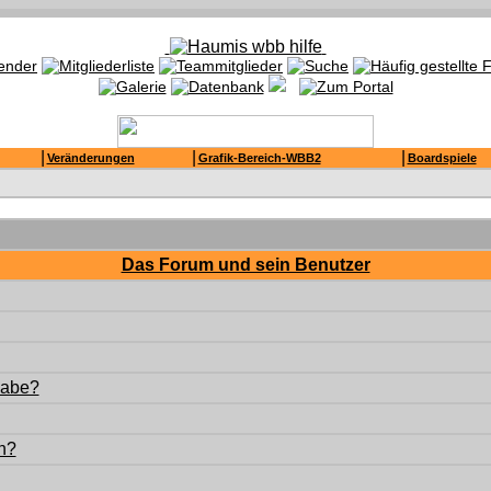
|
|
|
Veränderungen
Grafik-Bereich-WBB2
Boardspiele
Das Forum und sein Benutzer
habe?
n?