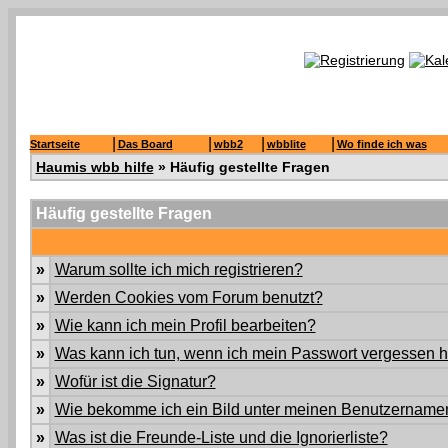
|
|
|
|
Startseite
Das Board
wbb2
wbblite
Wo finde ich was
Haumis wbb hilfe
» Häufig gestellte Fragen
Häufig gestellte Fragen
»
Warum sollte ich mich registrieren?
»
Werden Cookies vom Forum benutzt?
»
Wie kann ich mein Profil bearbeiten?
»
Was kann ich tun, wenn ich mein Passwort vergessen 
»
Wofür ist die Signatur?
»
Wie bekomme ich ein Bild unter meinen Benutzername
»
Was ist die Freunde-Liste und die Ignorierliste?