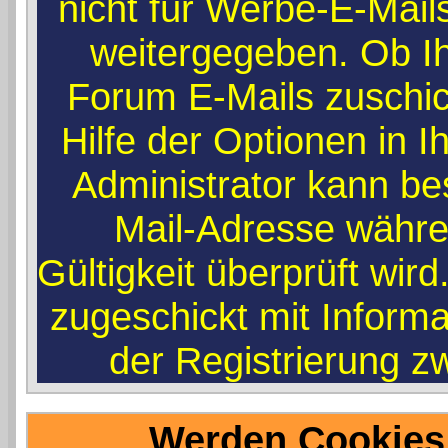
nicht für Werbe-E-Mail
weitergegeben. Ob I
Forum E-Mails zuschic
Hilfe der Optionen in I
Administrator kann be
Mail-Adresse währe
Gültigkeit überprüft wir
zugeschickt mit Informa
der Registrierung zw
Werden Cookies