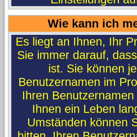
Wie kann ich me
Es liegt an Ihnen, Ihr Pr
Sie immer darauf, dass
ist. Sie können j
Benutzernamen im Prof
Ihren Benutzernamen r
Ihnen ein Leben lan
Umständen können Si
bitten, Ihren Benutzer