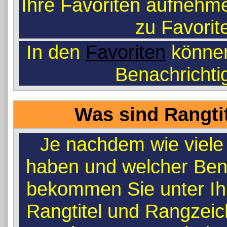
Ihre Favoriten aufnehme
zu Favorit
In den
Favoriten
können
Benachrichti
Was sind Rangti
Je nachdem wie viele 
haben und welcher Ben
bekommen Sie unter I
Rangtitel und Rangzeich