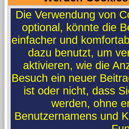
Die Verwendung von Co
optional, könnte die
einfacher und komforta
dazu benutzt, um ve
aktivieren, wie die An
Besuch ein neuer Beitr
ist oder nicht, dass 
werden, ohne e
Benutzernamens und Ke
Fun