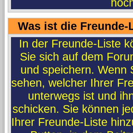
hoc
Was ist die Freunde-L
In der Freunde-Liste k
Sie sich auf dem Foru
und speichern. Wenn 
sehen, welcher Ihrer F
unterwegs ist und ih
schicken. Sie können j
Ihrer Freunde-Liste hin