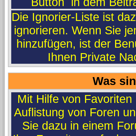
Button
in dem Beitr
Die Ignorier-Liste ist d
ignorieren. Wenn Sie je
hinzufügen, ist der Ben
Ihnen Private Na
Was sin
Mit Hilfe von Favoriten
Auflistung von Foren u
Sie dazu in einem Fo