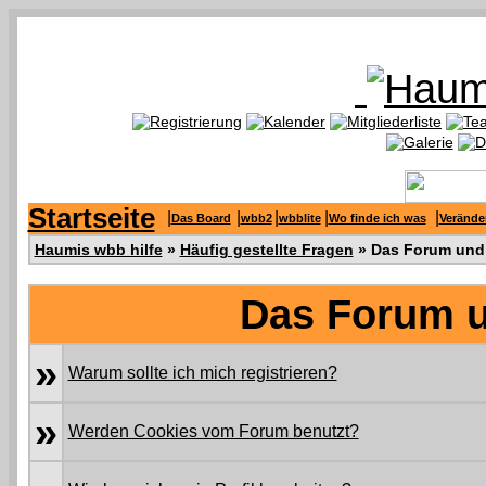
Startseite
|
|
|
|
|
Das Board
wbb2
wbblite
Wo finde ich was
Verände
Haumis wbb hilfe
»
Häufig gestellte Fragen
» Das Forum und 
Das Forum u
»
Warum sollte ich mich registrieren?
»
Werden Cookies vom Forum benutzt?