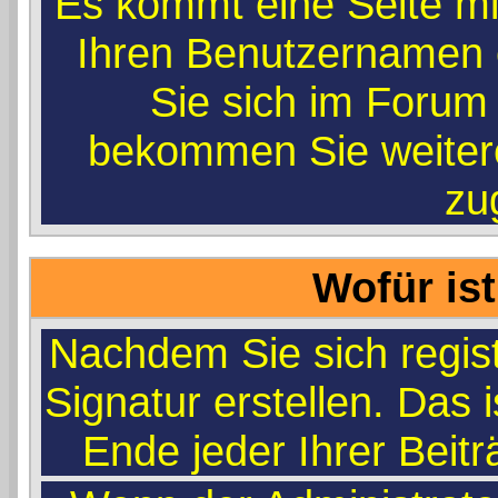
Es kommt eine Seite mi
Ihren Benutzernamen 
Sie sich im Forum 
bekommen Sie weitere
zug
Wofür ist
Nachdem Sie sich regist
Signatur erstellen. Das 
Ende jeder Ihrer Beit