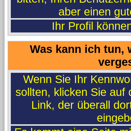
aber einen gu
Ihr Profil könne
Was kann ich tun,
verge
Wenn Sie Ihr Kennwo
sollten, klicken Sie auf
Link, der überall dor
eingeb