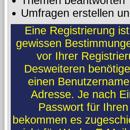
Themen beantworten
Umfragen erstellen un
Eine Registrierung ist
gewissen Bestimmunge
vor Ihrer Registri
Desweiteren benötigen
einen Benutzernamen
Adresse. Je nach Ei
Passwort für Ihren
bekommen es zugeschick