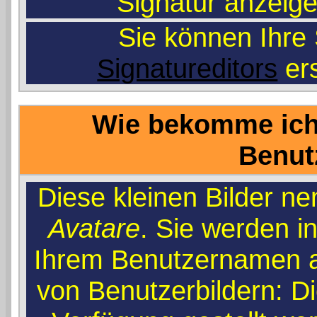
'Signatur anzeig
Sie können Ihre 
Signatureditors
ers
Wie bekomme ich 
Benut
Diese kleinen Bilder n
Avatare
. Sie werden i
Ihrem Benutzernamen an
von Benutzerbildern: Di