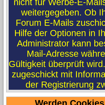
nicht für Werbe-E-Mail
weitergegeben. Ob I
Forum E-Mails zuschic
Hilfe der Optionen in I
Administrator kann be
Mail-Adresse währe
Gültigkeit überprüft wir
zugeschickt mit Informa
der Registrierung zw
Werden Cookies