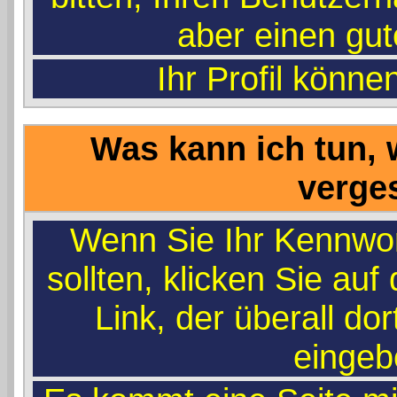
aber einen gu
Ihr Profil könne
Was kann ich tun,
verge
Wenn Sie Ihr Kennwo
sollten, klicken Sie auf
Link, der überall dor
eingeb