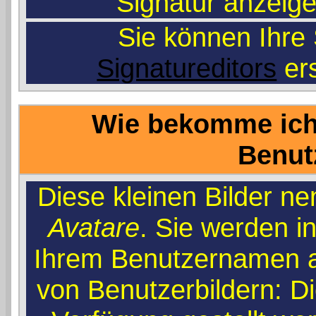
'Signatur anzeig
Sie können Ihre 
Signatureditors
ers
Wie bekomme ich 
Benut
Diese kleinen Bilder n
Avatare
. Sie werden i
Ihrem Benutzernamen an
von Benutzerbildern: Di