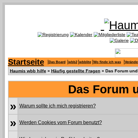
Startseite
|
|
|
|
|
Das Board
wbb2
wbblite
Wo finde ich was
Verände
Haumis wbb hilfe
»
Häufig gestellte Fragen
» Das Forum und 
Das Forum u
»
Warum sollte ich mich registrieren?
»
Werden Cookies vom Forum benutzt?