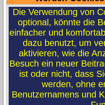
Die Verwendung von Co
optional, könnte die
einfacher und komforta
dazu benutzt, um ve
aktivieren, wie die An
Besuch ein neuer Beitr
ist oder nicht, dass 
werden, ohne e
Benutzernamens und Ke
Fun