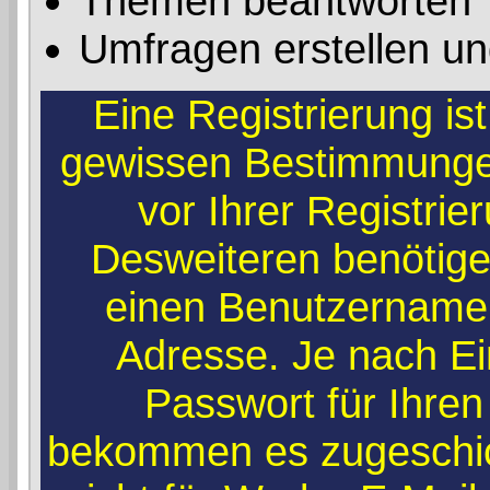
Themen beantworten
Umfragen erstellen un
Eine Registrierung ist
gewissen Bestimmunge
vor Ihrer Registri
Desweiteren benötigen
einen Benutzernamen
Adresse. Je nach Ei
Passwort für Ihren
bekommen es zugeschick