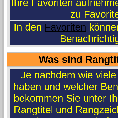
Ihre Favoriten aufnehme
zu Favorit
In den
Favoriten
können
Benachrichti
Was sind Rangti
Je nachdem wie viele 
haben und welcher Ben
bekommen Sie unter I
Rangtitel und Rangzeich