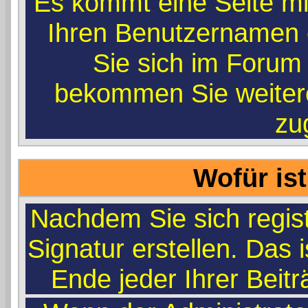
Es kommt eine Seite mi
Ihren Benutzernamen 
Sie sich im Forum 
bekommen Sie weitere
zug
Wofür ist
Nachdem Sie sich regist
Signatur erstellen. Das 
Ende jeder Ihrer Beit