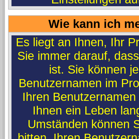
Wie kann ich me
Es liegt an Ihnen, Ihr Pr
Sie immer darauf, dass
ist. Sie können j
Benutzernamen im Prof
Ihren Benutzernamen r
Ihnen ein Leben lan
Umständen können Si
bitten, Ihren Benutzer