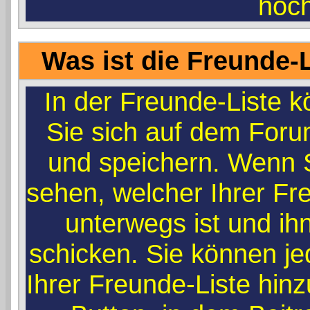
hoc
Was ist die Freunde-L
In der Freunde-Liste k
Sie sich auf dem Foru
und speichern. Wenn 
sehen, welcher Ihrer F
unterwegs ist und ih
schicken. Sie können j
Ihrer Freunde-Liste hin