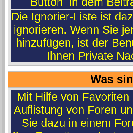
Button
in dem Beitr
Die Ignorier-Liste ist d
ignorieren. Wenn Sie je
hinzufügen, ist der Ben
Ihnen Private Na
Was sin
Mit Hilfe von Favoriten
Auflistung von Foren u
Sie dazu in einem Fo