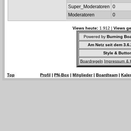
Super_Moderatoren
0
Moderatoren
0
Views heute:
1.912 |
Views ge
Powered by
Burning Boa
Am Netz seit dem 3.6
Style & Butto
Boardregeln
Impressum & 
Top
Profil
|
PN-Box
|
Mitglieder
|
Boardteam
|
Kale