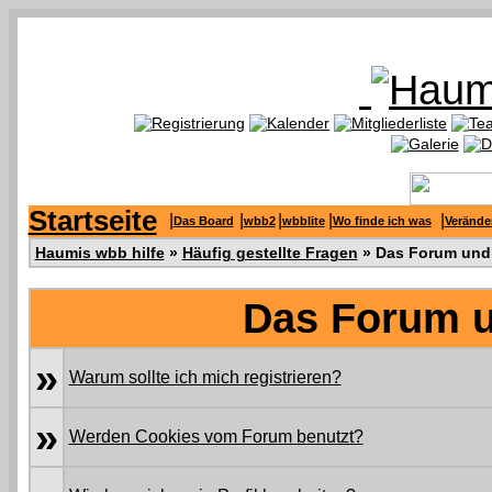
Startseite
|
|
|
|
|
Das Board
wbb2
wbblite
Wo finde ich was
Verände
Haumis wbb hilfe
»
Häufig gestellte Fragen
» Das Forum und 
Das Forum u
»
Warum sollte ich mich registrieren?
»
Werden Cookies vom Forum benutzt?