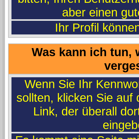
aber einen gu
Ihr Profil könne
Was kann ich tun,
verge
Wenn Sie Ihr Kennwo
sollten, klicken Sie auf
Link, der überall dor
eingeb