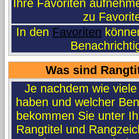
Ihre Favoriten aufnehme
zu Favorit
In den
Favoriten
können
Benachrichti
Was sind Rangti
Je nachdem wie viele 
haben und welcher Ben
bekommen Sie unter I
Rangtitel und Rangzeich