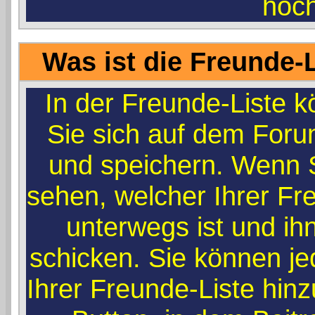
hoc
Was ist die Freunde-L
In der Freunde-Liste k
Sie sich auf dem Foru
und speichern. Wenn 
sehen, welcher Ihrer F
unterwegs ist und ih
schicken. Sie können j
Ihrer Freunde-Liste hin