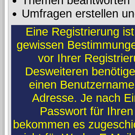
Themen beantworten
Umfragen erstellen un
Eine Registrierung ist
gewissen Bestimmunge
vor Ihrer Registri
Desweiteren benötigen
einen Benutzernamen
Adresse. Je nach Ei
Passwort für Ihren
bekommen es zugeschick