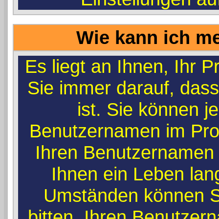
Wie kann ich me
Es liegt an Ihnen, Ihr Pr
Sie immer darauf, dass
ist. Sie können j
Benutzernamen im Prof
Ihren Benutzernamen r
Ihnen ein Leben lan
Umständen können Si
bitten, Ihren Benutzer