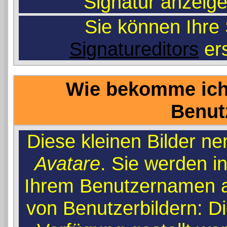
'Signatur anzeig
Sie können Ihre 
Signatureditors
ers
Wie bekomme ich 
Benut
Diese kleinen Bilder n
Avatare
. Sie werden i
Ihrem Benutzernamen an
von Benutzerbildern: Di