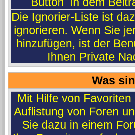
Button
in dem Beitr
Die Ignorier-Liste ist d
ignorieren. Wenn Sie je
hinzufügen, ist der Ben
Ihnen Private Na
Was sin
Mit Hilfe von Favoriten
Auflistung von Foren u
Sie dazu in einem Fo