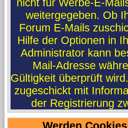
nicht für Werbe-E-Mail
weitergegeben. Ob I
Forum E-Mails zuschic
Hilfe der Optionen in I
Administrator kann be
Mail-Adresse währe
Gültigkeit überprüft wir
zugeschickt mit Informa
der Registrierung zw
Werden Cookies