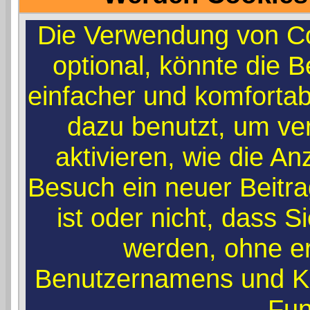
Die Verwendung von Co
optional, könnte die
einfacher und komforta
dazu benutzt, um ve
aktivieren, wie die An
Besuch ein neuer Beitr
ist oder nicht, dass 
werden, ohne e
Benutzernamens und Ke
Fun