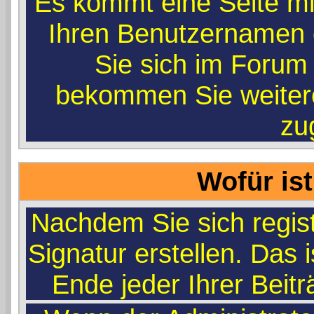
Es kommt eine Seite mi
Ihren Benutzernamen 
Sie sich im Forum 
bekommen Sie weitere
zug
Wofür ist
Nachdem Sie sich regist
Signatur erstellen. Das 
Ende jeder Ihrer Beit