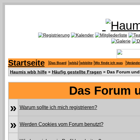
Startseite
|
|
|
|
|
Das Board
wbb2
wbblite
Wo finde ich was
Verände
Haumis wbb hilfe
»
Häufig gestellte Fragen
» Das Forum und 
Das Forum u
»
Warum sollte ich mich registrieren?
»
Werden Cookies vom Forum benutzt?