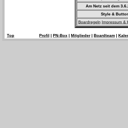
Am Netz seit dem 3.6
Style & Butto
Boardregeln
Impressum & 
Top
Profil
|
PN-Box
|
Mitglieder
|
Boardteam
|
Kale