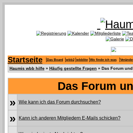
Startseite
|
|
|
|
|
Das Board
wbb2
wbblite
Wo finde ich was
Verände
Haumis wbb hilfe
»
Häufig gestellte Fragen
» Das Forum und
Das Forum un
»
Wie kann ich das Forum durchsuchen?
»
Kann ich anderen Mitgliedern E-Mails schicken?