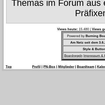
Themas im Forum aus e
Präfixe
Views heute:
15.480 |
Views g
Powered by
Burning Boa
Am Netz seit dem 3.6
Style & Butto
Boardregeln
Impressum & 
Top
Profil
|
PN-Box
|
Mitglieder
|
Boardteam
|
Kale