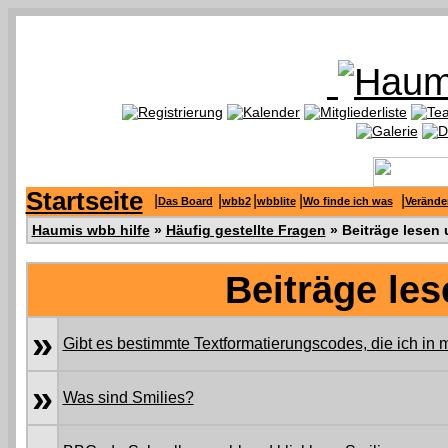
Startseite
|
|
|
|
|
Das Board
wbb2
wbblite
Wo finde ich was
Verände
Haumis wbb hilfe
»
Häufig gestellte Fragen
» Beiträge lesen
Beiträge le
»
Gibt es bestimmte Textformatierungscodes, die ich in
»
Was sind Smilies?