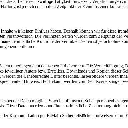
, die auf eine rechtswidrige Tätigkeit hinweisen. Verpflichtungen z
e Haftung ist jedoch erst ab dem Zeitpunkt der Kenntnis einer konkre
n Inhalte wir keinen Einfluss haben. Deshalb können wir für diese fre
 Seiten verantwortlich. Die verlinkten Seiten wurden zum Zeitpunkt der
manente inhaltliche Kontrolle der verlinkten Seiten ist jedoch ohne ko
umgehend entfernen.
n Seiten unterliegen dem deutschen Urheberrecht. Die Vervielfältigung,
 jeweiligen Autors bzw. Erstellers. Downloads und Kopien dieser Seite
n, werden die Urheberrechte Dritter beachtet. Insbesondere werden Inhal
tsprechenden Hinweis. Bei Bekanntwerden von Rechtsverletzungen wer
nbezogener Daten möglich. Soweit auf unseren Seiten personenbezogen
 Basis. Diese Daten werden ohne Ihre ausdrückliche Zustimmung nicht an
ei der Kommunikation per E-Mail) Sicherheitslücken aufweisen kann. Ei