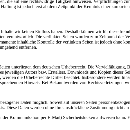
, die auf eine rechtswidrige Tätigkeit hinweisen. Verpflichtungen z
e Haftung ist jedoch erst ab dem Zeitpunkt der Kenntnis einer konkre
n Inhalte wir keinen Einfluss haben. Deshalb können wir für diese fre
 Seiten verantwortlich. Die verlinkten Seiten wurden zum Zeitpunkt der
manente inhaltliche Kontrolle der verlinkten Seiten ist jedoch ohne ko
umgehend entfernen.
n Seiten unterliegen dem deutschen Urheberrecht. Die Vervielfältigung,
 jeweiligen Autors bzw. Erstellers. Downloads und Kopien dieser Seite
n, werden die Urheberrechte Dritter beachtet. Insbesondere werden Inhal
tsprechenden Hinweis. Bei Bekanntwerden von Rechtsverletzungen wer
nbezogener Daten möglich. Soweit auf unseren Seiten personenbezogen
 Basis. Diese Daten werden ohne Ihre ausdrückliche Zustimmung nicht an
ei der Kommunikation per E-Mail) Sicherheitslücken aufweisen kann. Ei