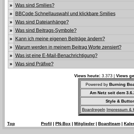
»
Was sind Smilies?
»
BBCode Schnellauswahl und klickbare Smilies
»
Was sind Dateianhänge?
»
Was sind Beitrags-Symbole?
»
Kann ich meine eigenen Beiträge ändern?
»
Warum werden in meinem Beitrag Worte zensiert?
»
Was ist eine E-Mail-Benachrichtigung?
»
Was sind Präfixe?
Views heute:
3.373 |
Views ge
Powered by
Burning Boa
Am Netz seit dem 3.6
Style & Butto
Boardregeln
Impressum & 
Top
Profil
|
PN-Box
|
Mitglieder
|
Boardteam
|
Kale