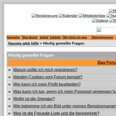
|
|
|
|
|
Startseite
Das Board
wbb2
wbblite
Wo finde ich was
Veränderungen
Haumis wbb hilfe
» Häufig gestellte Fragen
Häufig gestellte Fragen
Das Foru
»
Warum sollte ich mich registrieren?
»
Werden Cookies vom Forum benutzt?
»
Wie kann ich mein Profil bearbeiten?
»
Was kann ich tun, wenn ich mein Passwort vergessen 
»
Wofür ist die Signatur?
»
Wie bekomme ich ein Bild unter meinen Benutzername
»
Was ist die Freunde-Liste und die Ignorierliste?