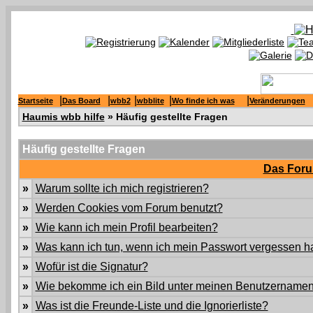
|
|
|
|
|
Startseite
Das Board
wbb2
wbblite
Wo finde ich was
Veränderungen
Haumis wbb hilfe
» Häufig gestellte Fragen
Häufig gestellte Fragen
Das Foru
»
Warum sollte ich mich registrieren?
»
Werden Cookies vom Forum benutzt?
»
Wie kann ich mein Profil bearbeiten?
»
Was kann ich tun, wenn ich mein Passwort vergessen 
»
Wofür ist die Signatur?
»
Wie bekomme ich ein Bild unter meinen Benutzername
»
Was ist die Freunde-Liste und die Ignorierliste?