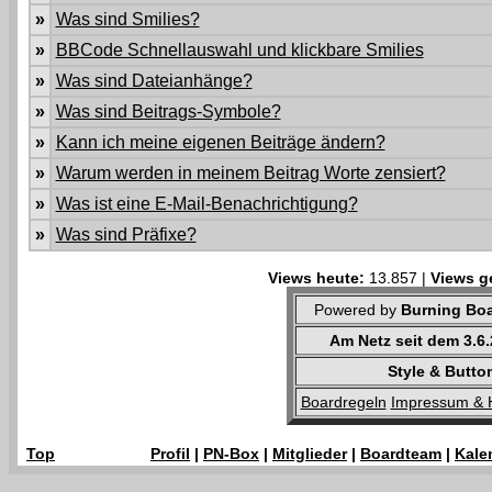
»
Was sind Smilies?
»
BBCode Schnellauswahl und klickbare Smilies
»
Was sind Dateianhänge?
»
Was sind Beitrags-Symbole?
»
Kann ich meine eigenen Beiträge ändern?
»
Warum werden in meinem Beitrag Worte zensiert?
»
Was ist eine E-Mail-Benachrichtigung?
»
Was sind Präfixe?
Views heute:
13.857 |
Views g
Powered by
Burning Boa
Am Netz seit dem 3.6
Style & Butto
Boardregeln
Impressum & 
Top
Profil
|
PN-Box
|
Mitglieder
|
Boardteam
|
Kale