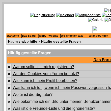
|
|
|
|
|
Startseite
Das Board
wbb2
wbblite
Wo finde ich was
Veränderungen
Haumis wbb hilfe
» Häufig gestellte Fragen
Häufig gestellte Fragen
Das Foru
»
Warum sollte ich mich registrieren?
»
Werden Cookies vom Forum benutzt?
»
Wie kann ich mein Profil bearbeiten?
»
Was kann ich tun, wenn ich mein Passwort vergessen 
»
Wofür ist die Signatur?
»
Wie bekomme ich ein Bild unter meinen Benutzername
»
Was ist die Freunde-Liste und die Ignorierliste?