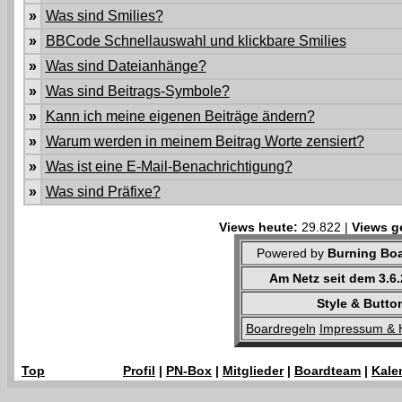
»
Was sind Smilies?
»
BBCode Schnellauswahl und klickbare Smilies
»
Was sind Dateianhänge?
»
Was sind Beitrags-Symbole?
»
Kann ich meine eigenen Beiträge ändern?
»
Warum werden in meinem Beitrag Worte zensiert?
»
Was ist eine E-Mail-Benachrichtigung?
»
Was sind Präfixe?
Views heute:
29.822 |
Views g
Powered by
Burning Boa
Am Netz seit dem 3.6
Style & Butto
Boardregeln
Impressum & 
Top
Profil
|
PN-Box
|
Mitglieder
|
Boardteam
|
Kale