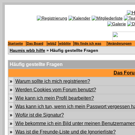
|
|
|
|
|
Startseite
Das Board
wbb2
wbblite
Wo finde ich was
Veränderungen
Haumis wbb hilfe
» Häufig gestellte Fragen
Häufig gestellte Fragen
Das Foru
»
Warum sollte ich mich registrieren?
»
Werden Cookies vom Forum benutzt?
»
Wie kann ich mein Profil bearbeiten?
»
Was kann ich tun, wenn ich mein Passwort vergessen 
»
Wofür ist die Signatur?
»
Wie bekomme ich ein Bild unter meinen Benutzername
»
Was ist die Freunde-Liste und die Ignorierliste?