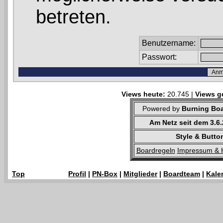
betreten.
Benutzername:
Passwort:
Views heute:
20.745 |
Views g
Powered by
Burning Boa
Am Netz seit dem 3.6
Style & Butto
Boardregeln
Impressum & 
Top
Profil
|
PN-Box
|
Mitglieder
|
Boardteam
|
Kale