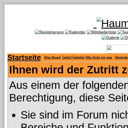
Startseite
|
|
|
|
|
Das Board
wbb2
wbblite
Wo finde ich was
Verände
Ihnen wird der Zutritt 
Aus einem der folgenden
Berechtigung, diese Seit
Sie sind im Forum nic
Bereiche und Funktion