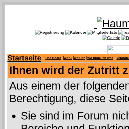
Startseite
|
|
|
|
|
Das Board
wbb2
wbblite
Wo finde ich was
Verände
Ihnen wird der Zutritt 
Aus einem der folgenden
Berechtigung, diese Seit
Sie sind im Forum nic
Bereiche und Funktion