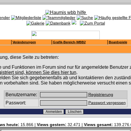
|
|
|
Veränderungen
Grafik-Bereich-WBB2
Boardspiele
ng, diese Seite zu betreten:
e und Funktionen im Forum sind nur für angemeldete Benutzer z
gistriert sind, können Sie dies hier tun
.
lden Sie sich gegebenenfalls ab und kontaktieren den zuständi
n vorbehalten sind. Sie haben möglicherweise versucht einen s
Benutzername:
Registrierung
Passwort:
Passwort vergessen
ws heute:
15.866 |
Views gestern:
32.471 |
Views gesamt:
139.276.