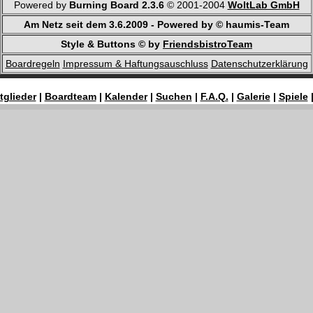
Powered by
Burning Board 2.3.6
© 2001-2004
WoltLab GmbH
Am Netz seit dem 3.6.2009 - Powered by © haumis-Team
Style & Buttons © by
FriendsbistroTeam
Boardregeln
Impressum & Haftungsauschluss
Datenschutzerklärung
tglieder
|
Boardteam
|
Kalender
|
Suchen
|
F.A.Q.
|
Galerie
|
Spiele