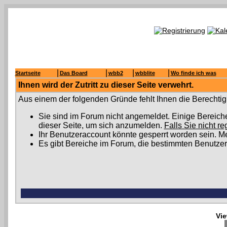
|
|
|
|
Startseite
Das Board
wbb2
wbblite
Wo finde ich was
Ihnen wird der Zutritt zu dieser Seite verwehrt.
Aus einem der folgenden Gründe fehlt Ihnen die Berechtigu
Sie sind im Forum nicht angemeldet. Einige Bereich
dieser Seite, um sich anzumelden.
Falls Sie nicht re
Ihr Benutzeraccount könnte gesperrt worden sein. Me
Es gibt Bereiche im Forum, die bestimmten Benutzer
Vie