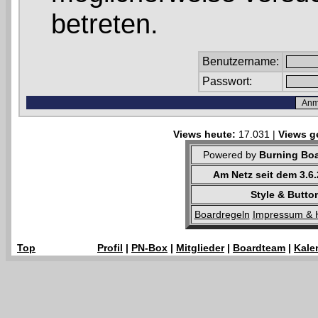
betreten.
Benutzername:
Passwort:
Views heute:
17.031 |
Views g
Powered by
Burning Boa
Am Netz seit dem 3.6
Style & Butto
Boardregeln
Impressum & 
Top
Profil
|
PN-Box
|
Mitglieder
|
Boardteam
|
Kale