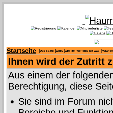
Startseite
|
|
|
|
|
Das Board
wbb2
wbblite
Wo finde ich was
Verände
Ihnen wird der Zutritt 
Aus einem der folgenden
Berechtigung, diese Seit
Sie sind im Forum nic
Bereiche und Funktion