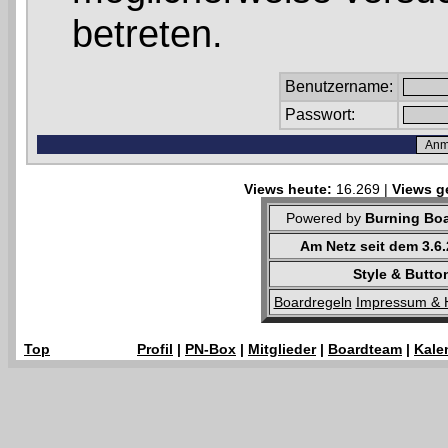
betreten.
Benutzername:
Passwort:
Views heute:
16.269 |
Views g
Powered by
Burning Boa
Am Netz seit dem 3.6
Style & Butto
Boardregeln
Impressum & 
Top
Profil
|
PN-Box
|
Mitglieder
|
Boardteam
|
Kale