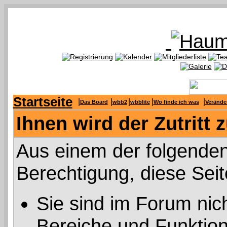
Startseite
|
|
|
|
|
Das Board
wbb2
wbblite
Wo finde ich was
Verände
Ihnen wird der Zutritt 
Aus einem der folgenden
Berechtigung, diese Seit
Sie sind im Forum nic
Bereiche und Funktion