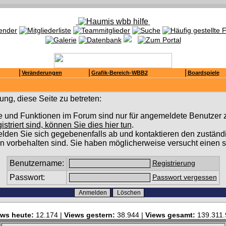
|
|
|
Veränderungen
Grafik-Bereich-WBB2
Boardspiele
ng, diese Seite zu betreten:
e und Funktionen im Forum sind nur für angemeldete Benutzer z
gistriert sind, können Sie dies hier tun
.
lden Sie sich gegebenenfalls ab und kontaktieren den zuständi
n vorbehalten sind. Sie haben möglicherweise versucht einen s
Benutzername:
Registrierung
Passwort:
Passwort vergessen
ews heute:
12.174 |
Views gestern:
38.944 |
Views gesamt:
139.311.