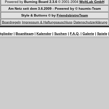
Powered by
Burning Board 2.3.6
© 2001-2004
WoltLab GmbH
Am Netz seit dem 3.6.2009 - Powered by © haumis-Team
Style & Buttons © by
FriendsbistroTeam
Boardregeln
Impressum & Haftungsauschluss
Datenschutzerklärung
tglieder
|
Boardteam
|
Kalender
|
Suchen
|
F.A.Q.
|
Galerie
|
Spiele