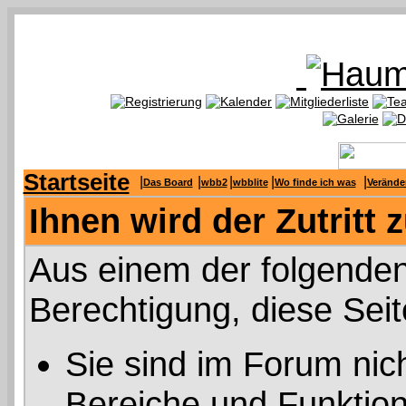
Startseite
|
|
|
|
|
Das Board
wbb2
wbblite
Wo finde ich was
Verände
Ihnen wird der Zutritt 
Aus einem der folgenden
Berechtigung, diese Seit
Sie sind im Forum nic
Bereiche und Funktion