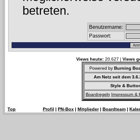
betreten.
Benutzername:
Passwort:
Views heute:
20.627 |
Views g
Powered by
Burning Boa
Am Netz seit dem 3.6
Style & Butto
Boardregeln
Impressum & 
Top
Profil
|
PN-Box
|
Mitglieder
|
Boardteam
|
Kale