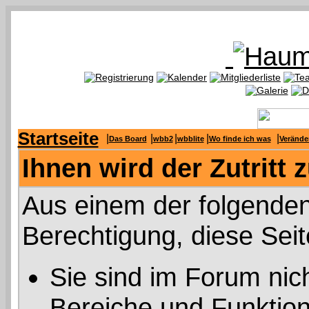
Startseite
|
|
|
|
|
Das Board
wbb2
wbblite
Wo finde ich was
Verände
Ihnen wird der Zutritt 
Aus einem der folgenden
Berechtigung, diese Seit
Sie sind im Forum nic
Bereiche und Funktion