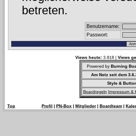
betreten.
Benutzername:
Passwort:
Views heute:
3.818 |
Views ge
Powered by
Burning Boa
Am Netz seit dem 3.6
Style & Butto
Boardregeln
Impressum & 
Top
Profil
|
PN-Box
|
Mitglieder
|
Boardteam
|
Kale