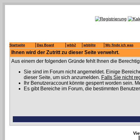
|
|
|
|
Startseite
Das Board
wbb2
wbblite
Wo finde ich was
Ihnen wird der Zutritt zu dieser Seite verwehrt.
Aus einem der folgenden Gründe fehlt Ihnen die Berechtigu
Sie sind im Forum nicht angemeldet. Einige Bereich
dieser Seite, um sich anzumelden.
Falls Sie nicht re
Ihr Benutzeraccount könnte gesperrt worden sein. Me
Es gibt Bereiche im Forum, die bestimmten Benutzer
Vie