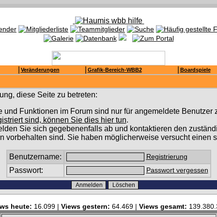
|
|
|
Veränderungen
Grafik-Bereich-WBB2
Boardspiele
ng, diese Seite zu betreten:
e und Funktionen im Forum sind nur für angemeldete Benutzer z
gistriert sind, können Sie dies hier tun
.
lden Sie sich gegebenenfalls ab und kontaktieren den zuständi
n vorbehalten sind. Sie haben möglicherweise versucht einen s
Benutzername:
Registrierung
Passwort:
Passwort vergessen
ws heute:
16.099 |
Views gestern:
64.469 |
Views gesamt:
139.380.