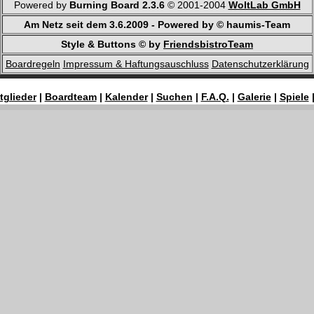
Powered by
Burning Board 2.3.6
© 2001-2004
WoltLab GmbH
Am Netz seit dem 3.6.2009 - Powered by © haumis-Team
Style & Buttons © by
FriendsbistroTeam
Boardregeln
Impressum & Haftungsauschluss
Datenschutzerklärung
tglieder
|
Boardteam
|
Kalender
|
Suchen
|
F.A.Q.
|
Galerie
|
Spiele