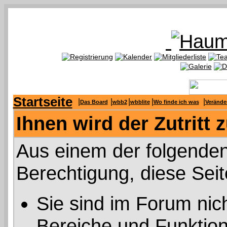
Startseite
|
|
|
|
|
Das Board
wbb2
wbblite
Wo finde ich was
Verände
Ihnen wird der Zutritt 
Aus einem der folgenden
Berechtigung, diese Seit
Sie sind im Forum nic
Bereiche und Funktion