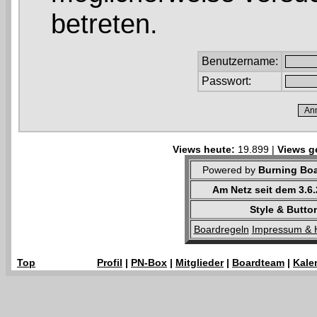
betreten.
Benutzername:
Passwort:
Views heute:
19.899 |
Views g
Powered by
Burning Boa
Am Netz seit dem 3.6
Style & Butto
Boardregeln
Impressum & 
Top
Profil
|
PN-Box
|
Mitglieder
|
Boardteam
|
Kale