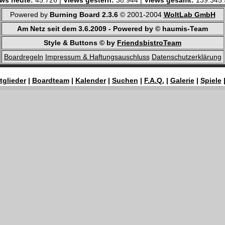
ws heute:
45.726 |
Views gestern:
38.944 |
Views gesamt:
139.345.
Powered by
Burning Board 2.3.6
© 2001-2004
WoltLab GmbH
Am Netz seit dem 3.6.2009 - Powered by © haumis-Team
Style & Buttons © by
FriendsbistroTeam
Boardregeln
Impressum & Haftungsauschluss
Datenschutzerklärung
tglieder
|
Boardteam
|
Kalender
|
Suchen
|
F.A.Q.
|
Galerie
|
Spiele