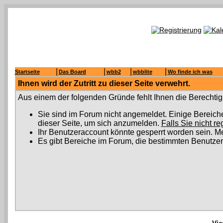
|
|
|
|
Startseite
Das Board
wbb2
wbblite
Wo finde ich was
Ihnen wird der Zutritt zu dieser Seite verwehrt.
Aus einem der folgenden Gründe fehlt Ihnen die Berechtigu
Sie sind im Forum nicht angemeldet. Einige Bereich
dieser Seite, um sich anzumelden.
Falls Sie nicht re
Ihr Benutzeraccount könnte gesperrt worden sein. Me
Es gibt Bereiche im Forum, die bestimmten Benutzer