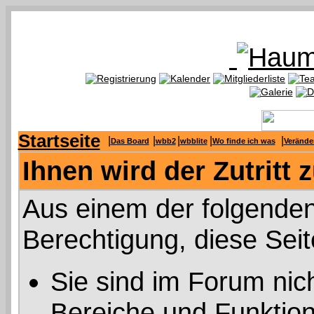
Startseite
|
|
|
|
|
Das Board
wbb2
wbblite
Wo finde ich was
Verände
Ihnen wird der Zutritt 
Aus einem der folgenden
Berechtigung, diese Seit
Sie sind im Forum nic
Bereiche und Funktion