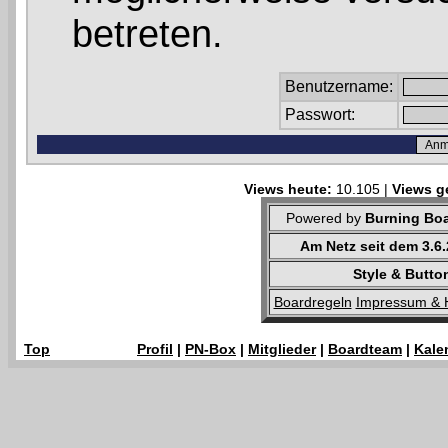
betreten.
Benutzername:
Passwort:
Views heute:
10.105 |
Views g
Powered by
Burning Boa
Am Netz seit dem 3.6
Style & Butto
Boardregeln
Impressum & 
Top
Profil
|
PN-Box
|
Mitglieder
|
Boardteam
|
Kale