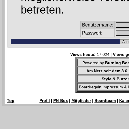
betreten.
Benutzername:
Passwort:
Views heute:
17.024 |
Views g
Powered by
Burning Boa
Am Netz seit dem 3.6
Style & Butto
Boardregeln
Impressum & 
Top
Profil
|
PN-Box
|
Mitglieder
|
Boardteam
|
Kale