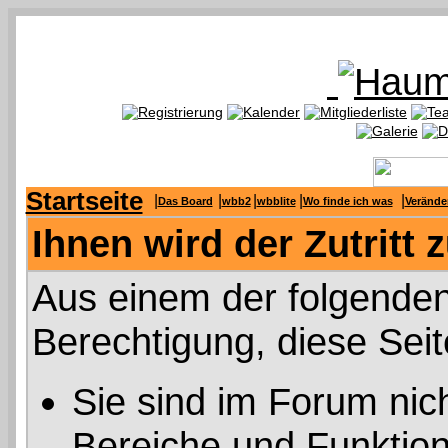
Startseite
|
|
|
|
|
Das Board
wbb2
wbblite
Wo finde ich was
Verände
Ihnen wird der Zutritt 
Aus einem der folgenden
Berechtigung, diese Seit
Sie sind im Forum nic
Bereiche und Funktion