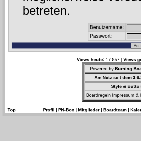
betreten.
Benutzername:
Passwort:
Views heute:
17.857 |
Views g
Powered by
Burning Boa
Am Netz seit dem 3.6
Style & Butto
Boardregeln
Impressum & 
Top
Profil
|
PN-Box
|
Mitglieder
|
Boardteam
|
Kale