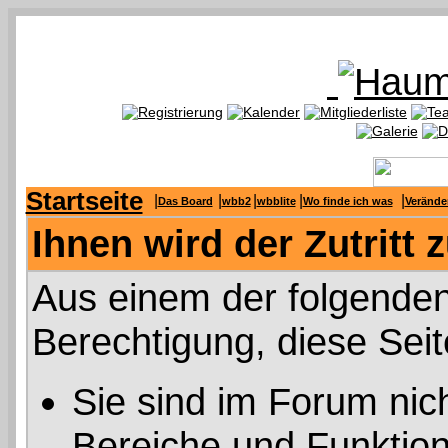
Startseite
|
|
|
|
|
Das Board
wbb2
wbblite
Wo finde ich was
Verände
Ihnen wird der Zutritt 
Aus einem der folgenden
Berechtigung, diese Seit
Sie sind im Forum nic
Bereiche und Funktion