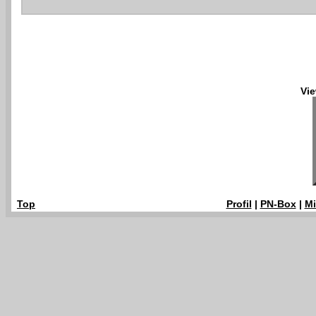
Vie
Top
Profil
|
PN-Box
|
Mi