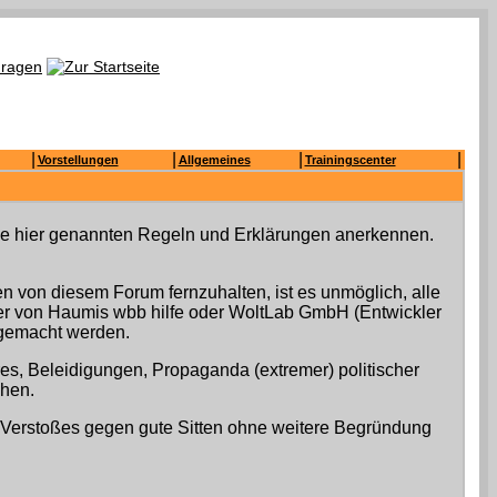
|
|
|
|
Vorstellungen
Allgemeines
Trainingscenter
 die hier genannten Regeln und Erklärungen anerkennen.
 von diesem Forum fernzuhalten, ist es unmöglich, alle
mer von Haumis wbb hilfe oder WoltLab GmbH (Entwickler
h gemacht werden.
res, Beleidigungen, Propaganda (extremer) politischer
chen.
 Verstoßes gegen gute Sitten ohne weitere Begründung