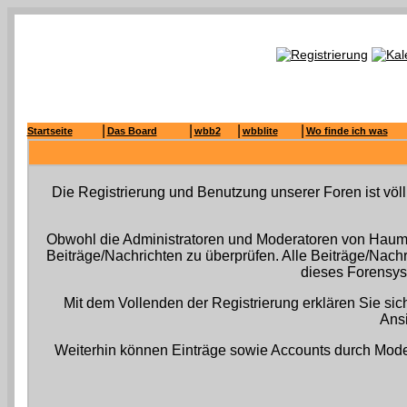
|
|
|
|
Startseite
Das Board
wbb2
wbblite
Wo finde ich was
Die Registrierung und Benutzung unserer Foren ist völ
Obwohl die Administratoren und Moderatoren von Haumis
Beiträge/Nachrichten zu überprüfen. Alle Beiträge/Nac
dieses Forensyst
Mit dem Vollenden der Registrierung erklären Sie sic
Ansi
Weiterhin können Einträge sowie Accounts durch Mode