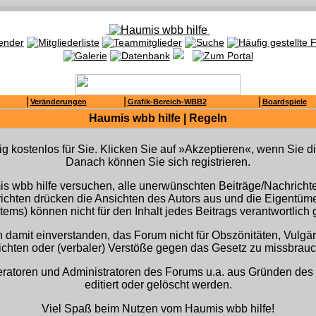
|
|
|
Veränderungen
Grafik-Bereich-WBB2
Boardspiele
Haumis wbb hilfe | Regeln
lig kostenlos für Sie. Klicken Sie auf »Akzeptieren«, wenn Sie
Danach können Sie sich registrieren.
 wbb hilfe versuchen, alle unerwünschten Beiträge/Nachrichten
hrichten drücken die Ansichten des Autors aus und die Eigentü
ems) können nicht für den Inhalt jedes Beitrags verantwortlic
h damit einverstanden, das Forum nicht für Obszönitäten, Vulgä
chten oder (verbaler) Verstöße gegen das Gesetz zu missbrau
ratoren und Administratoren des Forums u.a. aus Gründen des
editiert oder gelöscht werden.
Viel Spaß beim Nutzen vom Haumis wbb hilfe!