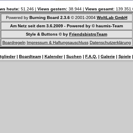
ws heute:
51.246 |
Views gestern:
38.944 |
Views gesamt:
139.351.
Powered by
Burning Board 2.3.6
© 2001-2004
WoltLab GmbH
Am Netz seit dem 3.6.2009 - Powered by © haumis-Team
Style & Buttons © by
FriendsbistroTeam
Boardregeln
Impressum & Haftungsauschluss
Datenschutzerklärung
tglieder
|
Boardteam
|
Kalender
|
Suchen
|
F.A.Q.
|
Galerie
|
Spiele