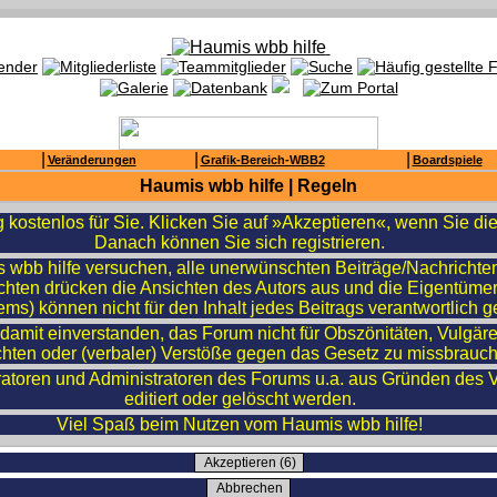
|
|
|
Veränderungen
Grafik-Bereich-WBB2
Boardspiele
Haumis wbb hilfe | Regeln
ig kostenlos für Sie. Klicken Sie auf »Akzeptieren«, wenn Sie 
Danach können Sie sich registrieren.
wbb hilfe versuchen, alle unerwünschten Beiträge/Nachrichten 
richten drücken die Ansichten des Autors aus und die Eigentüm
ms) können nicht für den Inhalt jedes Beitrags verantwortlich
 damit einverstanden, das Forum nicht für Obszönitäten, Vulgär
hten oder (verbaler) Verstöße gegen das Gesetz zu missbrauc
atoren und Administratoren des Forums u.a. aus Gründen des 
editiert oder gelöscht werden.
Viel Spaß beim Nutzen vom Haumis wbb hilfe!