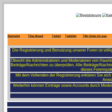
|
|
|
|
Startseite
Das Board
wbb2
wbblite
Wo finde ich was
Die Registrierung und Benutzung unserer Foren ist völl
Obwohl die Administratoren und Moderatoren von Haumis 
Beiträge/Nachrichten zu überprüfen. Alle Beiträge/Nach
dieses Forensyste
Mit dem Vollenden der Registrierung erklären Sie sich
Ansic
Weiterhin können Einträge sowie Accounts durch Moder