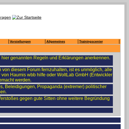
|
|
|
|
Vorstellungen
Allgemeines
Trainingscenter
die hier genannten Regeln und Erklärungen anerkennen.
von diesem Forum fernzuhalten, ist es unmöglich, alle
er von Haumis wbb hilfe oder WoltLab GmbH (Entwickler
 gemacht werden.
es, Beleidigungen, Propaganda (extremer) politischer
hen.
Verstoßes gegen gute Sitten ohne weitere Begründung