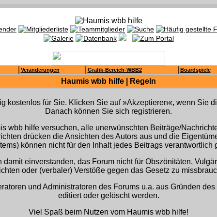
|
|
|
Veränderungen
Grafik-Bereich-WBB2
Boardspiele
Haumis wbb hilfe | Regeln
lig kostenlos für Sie. Klicken Sie auf »Akzeptieren«, wenn Sie
Danach können Sie sich registrieren.
 wbb hilfe versuchen, alle unerwünschten Beiträge/Nachrichten
hrichten drücken die Ansichten des Autors aus und die Eigentü
ems) können nicht für den Inhalt jedes Beitrags verantwortlic
h damit einverstanden, das Forum nicht für Obszönitäten, Vulgä
chten oder (verbaler) Verstöße gegen das Gesetz zu missbrau
ratoren und Administratoren des Forums u.a. aus Gründen des
editiert oder gelöscht werden.
Viel Spaß beim Nutzen vom Haumis wbb hilfe!