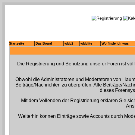
|
|
|
|
Startseite
Das Board
wbb2
wbblite
Wo finde ich was
Die Registrierung und Benutzung unserer Foren ist völ
Obwohl die Administratoren und Moderatoren von Haumis
Beiträge/Nachrichten zu überprüfen. Alle Beiträge/Nac
dieses Forensyst
Mit dem Vollenden der Registrierung erklären Sie sic
Ansi
Weiterhin können Einträge sowie Accounts durch Mode