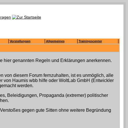
|
|
|
|
Vorstellungen
Allgemeines
Trainingscenter
 die hier genannten Regeln und Erklärungen anerkennen.
 von diesem Forum fernzuhalten, ist es unmöglich, alle
mer von Haumis wbb hilfe oder WoltLab GmbH (Entwickler
h gemacht werden.
res, Beleidigungen, Propaganda (extremer) politischer
chen.
 Verstoßes gegen gute Sitten ohne weitere Begründung