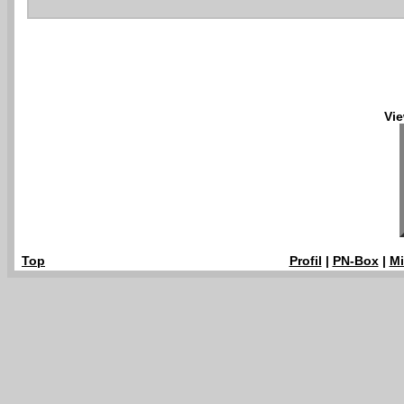
Vie
Top
Profil
|
PN-Box
|
Mi