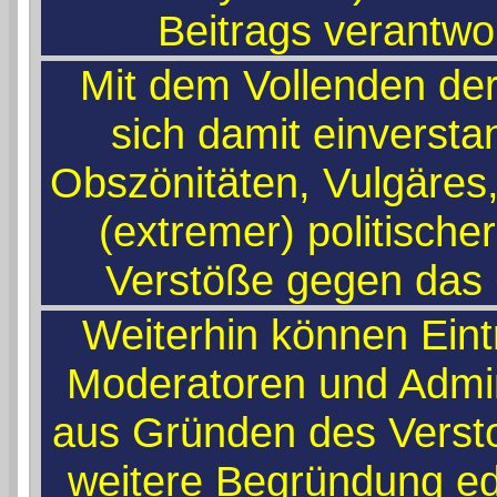
Beitrags verantwo
Mit dem Vollenden der
sich damit einversta
Obszönitäten, Vulgäres
(extremer) politische
Verstöße gegen das
Weiterhin können Ein
Moderatoren und Admin
aus Gründen des Verst
weitere Begründung edi