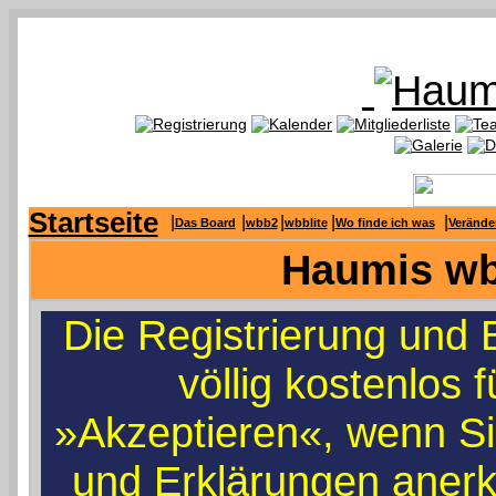
Startseite
|
|
|
|
|
Das Board
wbb2
wbblite
Wo finde ich was
Verände
Haumis wbb
Die Registrierung und 
völlig kostenlos f
»Akzeptieren«, wenn Si
und Erklärungen aner