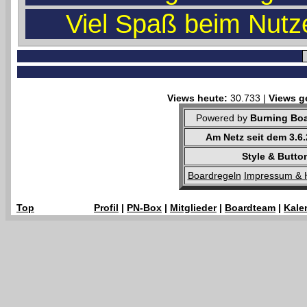
Viel Spaß beim Nutz
Views heute:
30.733 |
Views g
Powered by
Burning Boa
Am Netz seit dem 3.6
Style & Butto
Boardregeln
Impressum & 
Top
Profil
|
PN-Box
|
Mitglieder
|
Boardteam
|
Kale