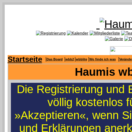
Startseite
|
|
|
|
|
Das Board
wbb2
wbblite
Wo finde ich was
Verände
Haumis wbb
Die Registrierung und 
völlig kostenlos f
»Akzeptieren«, wenn Si
und Erklärungen aner