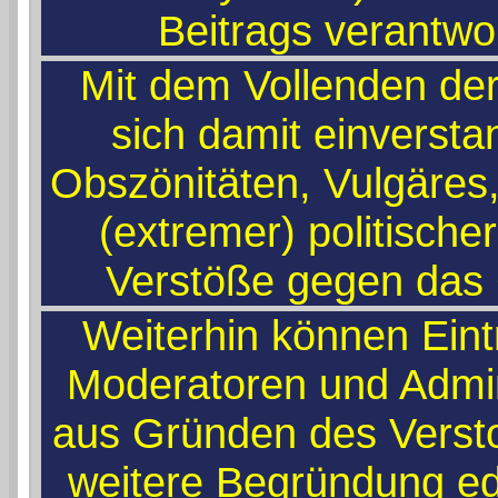
Beitrags verantwo
Mit dem Vollenden der
sich damit einversta
Obszönitäten, Vulgäres
(extremer) politische
Verstöße gegen das
Weiterhin können Ein
Moderatoren und Admin
aus Gründen des Verst
weitere Begründung edi