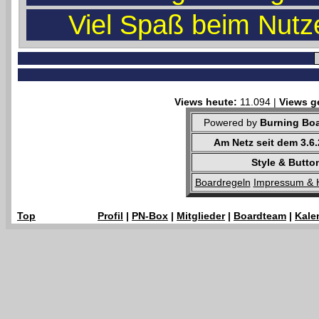
Viel Spaß beim Nutz
Views heute:
11.094 |
Views g
Powered by
Burning Boa
Am Netz seit dem 3.6
Style & Butto
Boardregeln
Impressum & 
Top
Profil
|
PN-Box
|
Mitglieder
|
Boardteam
|
Kale