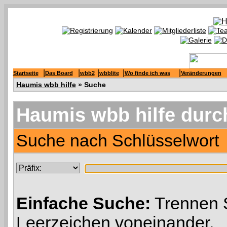
|
|
|
|
|
Startseite
Das Board
wbb2
wbblite
Wo finde ich was
Veränderungen
Haumis wbb hilfe
» Suche
Haumis wbb hilfe durc
Suche nach Schlüsselwort
Einfache Suche:
Trennen S
Leerzeichen voneinander.