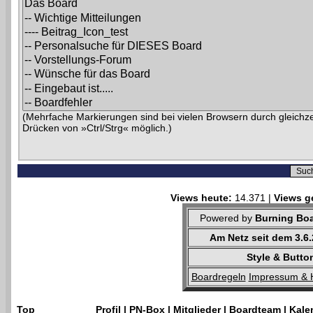
(Mehrfache Markierungen sind bei vielen Browsern durch gleichze
Drücken von »Ctrl/Strg« möglich.)
Views heute:
14.371 |
Views g
Powered by
Burning Boa
Am Netz seit dem 3.6
Style & Butto
Boardregeln
Impressum & 
Top
Profil
|
PN-Box
|
Mitglieder
|
Boardteam
|
Kale