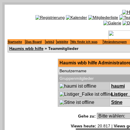
|
|
|
|
|
Startseite
Das Board
wbb2
wbblite
Wo finde ich was
Veränderungen
Haumis wbb hilfe
» Teammitglieder
Haumis wbb hilfe Administrator
Benutzername
Gruppenmitglieder
haumi
Listiger
Stine
Gehe zu:
Views heute:
20.817 |
Views g