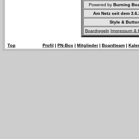
Powered by
Burning Boa
Am Netz seit dem 3.6
Style & Butto
Boardregeln
Impressum & 
Top
Profil
|
PN-Box
|
Mitglieder
|
Boardteam
|
Kale