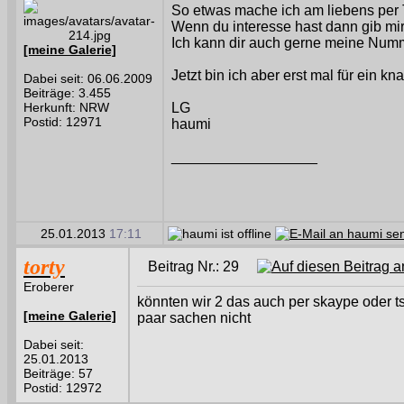
So etwas mache ich am liebens per 
Wenn du interesse hast dann gib mi
Ich kann dir auch gerne meine Num
[meine Galerie]
Jetzt bin ich aber erst mal für ein 
Dabei seit: 06.06.2009
Beiträge: 3.455
Herkunft: NRW
LG
Postid: 12971
haumi
__________________
25.01.2013
17:11
torty
Beitrag Nr.: 29
Eroberer
könnten wir 2 das auch per skaype oder ts
[meine Galerie]
paar sachen nicht
Dabei seit:
25.01.2013
Beiträge: 57
Postid: 12972