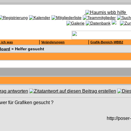
|
|
 ich was
Veränderungen
Grafik-Bereich-WBB2
Board
»
Helfer gesucht
wer für Grafiken gesucht ?
http://poser