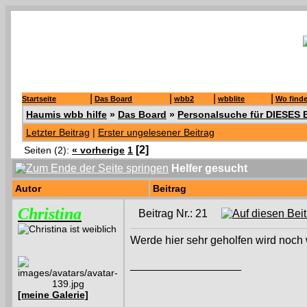
|
|
|
|
Startseite
Das Board
wbb2
wbblite
Wo finde
Haumis wbb hilfe
»
Das Board
»
Personalsuche für DIESES 
Letzter Beitrag
|
Erster ungelesener Beitrag
[2]
Seiten (2):
« vorherige
1
Helfer gesucht
Autor
Beitrag
Christina
Beitrag Nr.: 21
Werde hier sehr geholfen wird noch 
__________________
[meine Galerie]