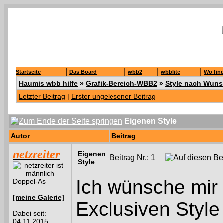
|
|
|
|
Startseite
Das Board
wbb2
wbblite
Wo fin
Haumis wbb hilfe
»
Grafik-Bereich-WBB2
»
Style nach Wun
Letzter Beitrag
|
Erster ungelesener Beitrag
Eigenen Style
Autor
Beitrag
netzreiter
Eigenen
Beitrag Nr.: 1
Style
Ich wünsche mir 
Doppel-As
[meine Galerie]
Exclusiven Style
Dabei seit:
04.11.2015