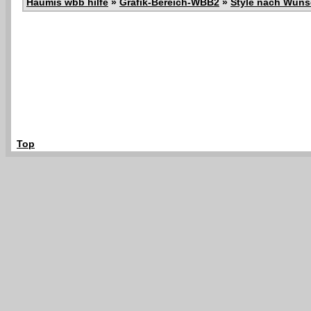
Haumis wbb hilfe
»
Grafik-Bereich-WBB2
»
Style nach Wun
Top