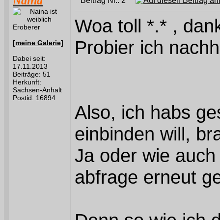
Naina
Beitrag Nr.: 2
Woa toll *.* , da
Eroberer
Probier ich nachh
[meine Galerie]
Dabei seit:
17.11.2013
Beiträge: 51
Herkunft:
Sachsen-Anhalt
Postid: 16894
Also, ich habs ge
einbinden will, b
Ja oder wie auch
abfrage erneut ges