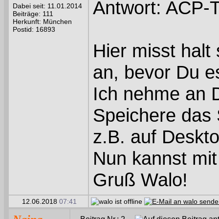
Antwort: ACP-T
Dabei seit: 11.01.2014
Beiträge: 111
Herkunft: München
Postid: 16893
Hier misst hal
an, bevor Du es
Ich nehme an D
Speichere das 
z.B. auf Deskto
Nun kannst mit
Gruß Walo!
12.06.2018
07:41