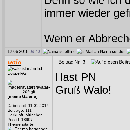
Denn so wie ich d
immer wieder gefr
Wenn er Abbrechen
12.06.2018
09:40
walo
Beitrag Nr.: 3
Doppel-As
Hast PN
Gruß Walo!
[meine Galerie]
Dabei seit: 11.01.2014
Beiträge: 111
Herkunft: München
Postid: 16907
Themenstarter