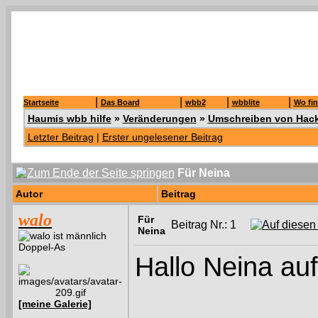
|
|
|
|
Startseite
Das Board
wbb2
wbblite
Wo fin
Haumis wbb hilfe
»
Veränderungen
»
Umschreiben von Hac
Letzter Beitrag
|
Erster ungelesener Beitrag
Für Neina
Autor
Beitrag
walo
Für
Beitrag Nr.: 1
Neina
Doppel-As
Hallo Neina auf
[meine Galerie]