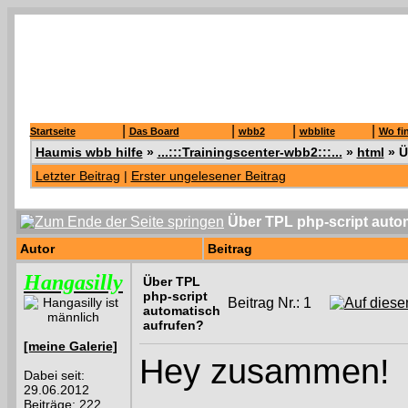
|
|
|
|
Startseite
Das Board
wbb2
wbblite
Wo fi
Haumis wbb hilfe
»
...:::Trainingscenter-wbb2:::...
»
html
»
Ü
Letzter Beitrag
|
Erster ungelesener Beitrag
Über TPL php-script auto
Autor
Beitrag
Hangasilly
Über TPL
php-script
Beitrag Nr.: 1
automatisch
aufrufen?
[meine Galerie]
Hey zusammen!
Dabei seit:
29.06.2012
Beiträge: 222