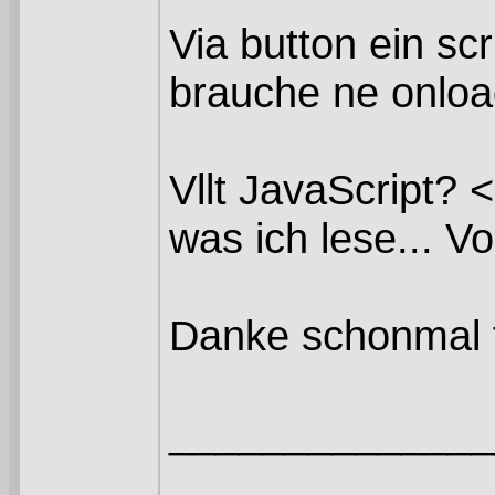
Via button ein scr
brauche ne onloa
Vllt JavaScript? 
was ich lese... V
Danke schonmal f
______________