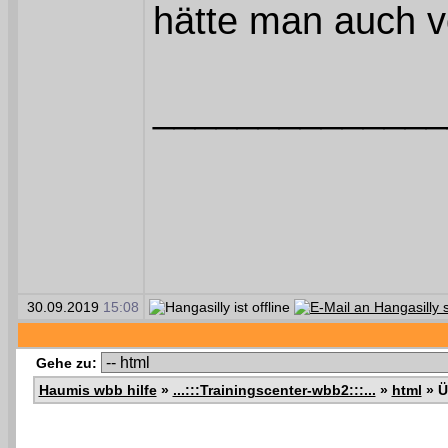
hätte man auch v
______________
30.09.2019
15:08
Gehe zu:
Haumis wbb hilfe
»
...:::Trainingscenter-wbb2:::...
»
html
»
Ü