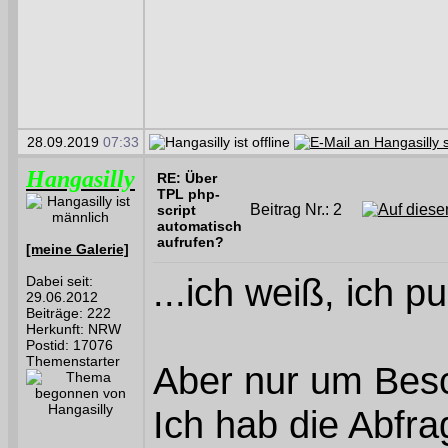
28.09.2019
07:33
Hangasilly
RE: Über
TPL php-
Beitrag Nr.: 2
script
automatisch
aufrufen?
[meine Galerie]
...ich weiß, ich p
Dabei seit:
29.06.2012
Beiträge: 222
Herkunft: NRW
Postid: 17076
Themenstarter
Aber nur um Besch
Ich hab die Abfra