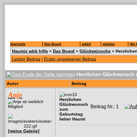
|
|
|
|
Startseite
Das Board
wbb2
wbblite
Wo f
Haumis wbb hilfe
»
Das Board
»
Glückwünsche
»
Herzliche
Letzter Beitrag
|
Erster ungelesener Beitrag
Herzlichen Glückwunsch 
Autor
Beitrag
Anje
Herzlichen
Glückwunsch
Mitglied
Beitrag Nr.: 1
zum
Geburtstag
lieber Haumi
[meine Galerie]