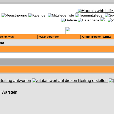
|
|
de ich was
Veränderungen
Grafik-Bereich-WBB2
na
 Warstein