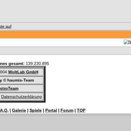
iews gesamt:
139.230.895
2004
WoltLab GmbH
by © haumis-Team
istroTeam
Datenschutzerklärung
.A.Q.
|
Galerie
|
Spiele
|
Portal
|
Forum
|
TOP