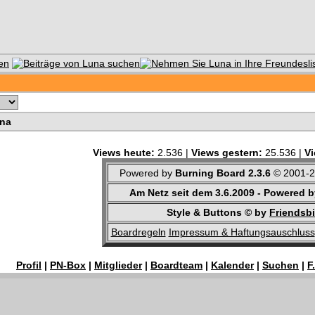
na
Views heute:
2.536 |
Views gestern:
25.536 |
V
Powered by
Burning Board 2.3.6
© 2001-
Am Netz seit dem 3.6.2009 - Powered 
Style & Buttons © by
Friendsb
Boardregeln
Impressum & Haftungsauschluss
Profil
|
PN-Box
|
Mitglieder
|
Boardteam
|
Kalender
|
Suchen
|
F