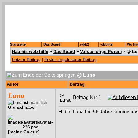
|
|
|
|
Startseite
Das Board
wbb2
wbblite
Wo fin
Haumis wbb hilfe
»
Das Board
»
Vorstellungs-Forum
»
@ Lu
Letzter Beitrag
|
Erster ungelesener Beitrag
@ Luna
Autor
Beitrag
Luna
@
Beitrag Nr.: 1
Luna
Grünschnabel
Hi bin Luna bin 56 Jahre komme aus
[meine Galerie]