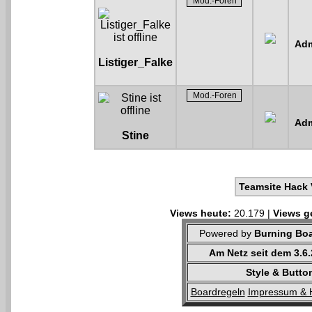
Adm
Listiger_Falke
Adm
Stine
Teamsite Hack 
Views heute:
20.179 |
Views g
Powered by
Burning Boa
Am Netz seit dem 3.6
Style & Butto
Boardregeln
Impressum & 