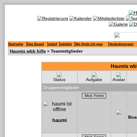
|
|
|
|
|
Startseite
Das Board
wbb2
wbblite
Wo finde ich was
Veränderungen
Haumis wbb hilfe
» Teammitglieder
Haumis wbb
Status
Aufgabe
Avatar
Gruppenmitglieder
Boar
haumi