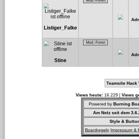
Adm
Listiger_Falke
Adm
Stine
Teamsite Hack 
Views heute:
16.229 |
Views g
Powered by
Burning Boa
Am Netz seit dem 3.6
Style & Butto
Boardregeln
Impressum & 