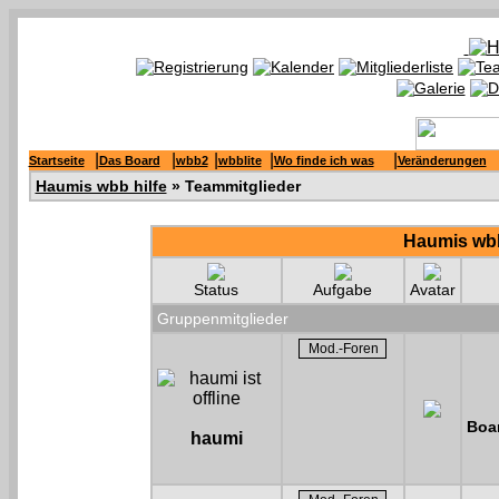
|
|
|
|
|
Startseite
Das Board
wbb2
wbblite
Wo finde ich was
Veränderungen
Haumis wbb hilfe
» Teammitglieder
Haumis wbb
Status
Aufgabe
Avatar
Gruppenmitglieder
Boar
haumi