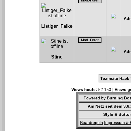
Adm
Listiger_Falke
Adm
Stine
Teamsite Hack 
Views heute:
52.150 |
Views g
Powered by
Burning Boa
Am Netz seit dem 3.6
Style & Butto
Boardregeln
Impressum & 