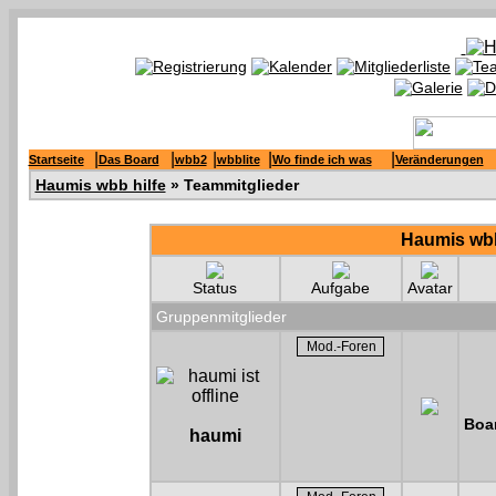
|
|
|
|
|
Startseite
Das Board
wbb2
wbblite
Wo finde ich was
Veränderungen
Haumis wbb hilfe
» Teammitglieder
Haumis wbb
Status
Aufgabe
Avatar
Gruppenmitglieder
Boar
haumi