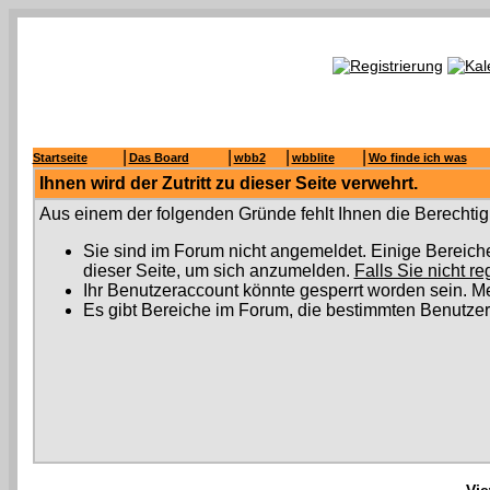
|
|
|
|
Startseite
Das Board
wbb2
wbblite
Wo finde ich was
Ihnen wird der Zutritt zu dieser Seite verwehrt.
Aus einem der folgenden Gründe fehlt Ihnen die Berechtigu
Sie sind im Forum nicht angemeldet. Einige Bereich
dieser Seite, um sich anzumelden.
Falls Sie nicht re
Ihr Benutzeraccount könnte gesperrt worden sein. Me
Es gibt Bereiche im Forum, die bestimmten Benutzer