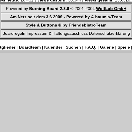
ws heute:
20.452 |
Views gestern:
38.944 |
Views gesamt:
139.320.
Powered by
Burning Board 2.3.6
© 2001-2004
WoltLab GmbH
Am Netz seit dem 3.6.2009 - Powered by © haumis-Team
Style & Buttons © by
FriendsbistroTeam
Boardregeln
Impressum & Haftungsauschluss
Datenschutzerklärung
tglieder
|
Boardteam
|
Kalender
|
Suchen
|
F.A.Q.
|
Galerie
|
Spiele